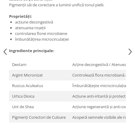
Pigmenții săi de corectare a luminii unifică tonul pielii.
Proprietăți:
acțiune decongestivă
atenuarea roșeții
controlarea florei microbiene
îmbunătățirea microcirculației
Ingrediente principale:
Dextarn
Acține decongestivă / Atenuează r
Argint Micronizat
Controlează flora microbiană a supra
Ruscus Aculeatus
Îmbunătățește microcirculația
Urtica Dioica
Acțiune anti-iritantă și protectoare
Unt de Shea
Acțiune regenerantă și anti-oxidan
Pigmenți Corectori de Culoare
Acoperă semnele vizibile ale roșețe