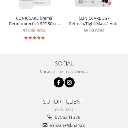
CLINICCARE Cremă
CLINICCARE EGF
Dermocorectivă SPF 50++ -
Refresh/Tight Mască Anti-
35ml
aging
323,00 RON
55,00 RON
SOCIAL
Urmareste-ne in social media
SUPORT CLIENTI
09:00 - 16:00
0756341378
vanzari@skn24.ro