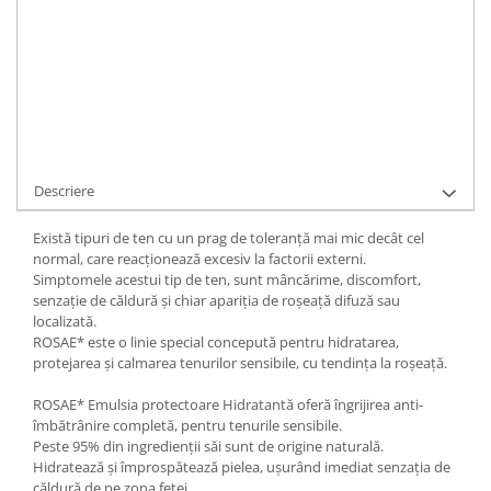
ADAUGA IN COS
Cod Produs:
HD13
Ai nevoie de ajutor?
0756341378
Cere informatii
Descriere
Există tipuri de ten cu un prag de toleranță mai mic decât cel
normal, care reacționează excesiv la factorii externi.
Simptomele acestui tip de ten, sunt mâncărime, discomfort,
senzație de căldură și chiar apariția de roșeață difuză sau
localizată.
ROSAE* este o linie special concepută pentru hidratarea,
protejarea și calmarea tenurilor sensibile, cu tendința la roșeață.
ROSAE* Emulsia protectoare Hidratantă oferă îngrijirea anti-
îmbătrânire completă, pentru tenurile sensibile.
Peste 95% din ingredienții săi sunt de origine naturală.
Hidratează și împrospătează pielea, ușurând imediat senzația de
căldură de pe zona feței.