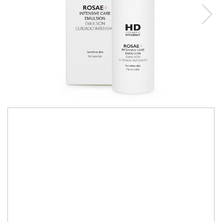
Îngrijire corporală
173,00 RON
138,00 RON
Confort zilnic pentru tenurile sensibile
Confort zilnic pentru tenurile sensibile. Formula sa protejează pielea
sensibilă, decongestionează și îmbunătățește semnificativ
microcirculația, reducând roșeața localizată și vizibilitatea vaselor mici
IN STOC
Durata de livrare:
2-3 zile lucrătoare