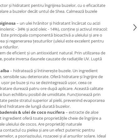
tor și hidratant pentru îngrijirea buzelor, cu o eficacitate
felare a buzelor decât untul de Shea. Calmează buzele
biginosa
– un ulei hrănitor și hidratant încărcat cu acizi
 linolenic - 34% și acid oleic - 14%), conține și activul miracol:
. Este principala componentă bioactivă a uleiului și are o
ea și regenerarea țesuturilor (uleiul este excelent pentru
a ridurilor.
m de eficient și un antioxidant natural. Prin utilizarea de
le, poate inversa daunele cauzate de radiațiile UV. Luptă
 alba
– hidratează și întinerește buzele. Un ingredient
 sensibile sau deteriorate. Oferă hidratare și îngrijire de
ă ușor pe buze și nu se dezintegrează ușor, ceea ce
dratare durează patru ore după aplicare. Această calitate
ai bun echilibru posibil de umiditate. Funcționează prin
ate peste stratul superior al pielii, prevenind evaporarea
rând hidratare de lungă durată buzelor.
rbadensis & ulei de coco nucifera
– extracte de aloe
t ingredient oferă toate proprietățile cheie de îngrijire a
i ale uleiului de cocos. Are proprietăți naturale
a contactul cu pielea și are un efect puternic pentru
zemelor, a psoriazisului, rozaceei și al arsurilor solare. Ideal