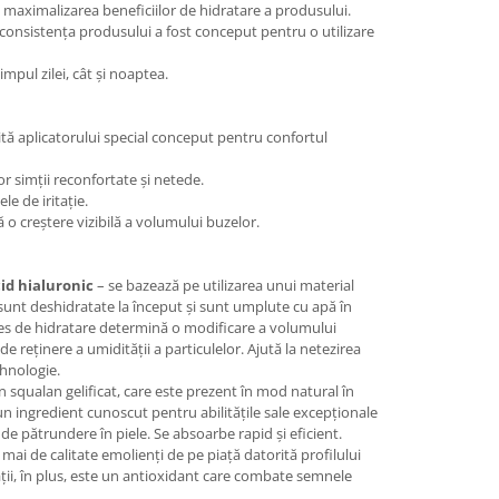
maximalizarea beneficiilor de hidratare a produsului.
 consistența produsului a fost conceput pentru o utilizare
impul zilei, cât și noaptea.
ită aplicatorului special conceput pentru confortul
or simții reconfortate și netede.
ele de iritație.
 o creștere vizibilă a volumului buzelor.
id hialuronic
– se bazează pe utilizarea unui material
 sunt deshidratate la început și sunt umplute cu apă în
ces de hidratare determină o modificare a volumului
e reținere a umidității a particulelor. Ajută la netezirea
ehnologie.
 squalan gelificat, care este prezent în mod natural în
te un ingredient cunoscut pentru abilitățile sale excepționale
 de pătrundere în piele. Se absoarbe rapid și eficient.
 mai de calitate emolienți de pe piață datorită profilului
ății, în plus, este un antioxidant care combate semnele