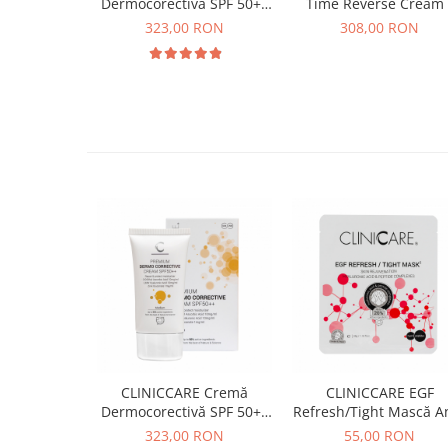
Dermocorectivă SPF 50++
Time Reverse Cream 
- 35ml
30ml
323,00 RON
308,00 RON
CLINICCARE Cremă
CLINICCARE EGF
Dermocorectivă SPF 50++
Refresh/Tight Mască An
- 35ml
aging
323,00 RON
55,00 RON