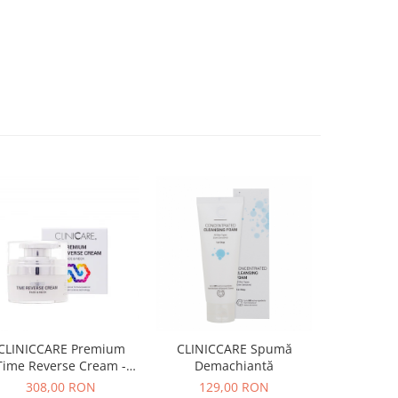
CLINICCARE Premium
CLINICCARE Spumă
CLINIC
Time Reverse Cream -
Demachiantă
Protecți
30ml
3
308,00 RON
129,00 RON
170