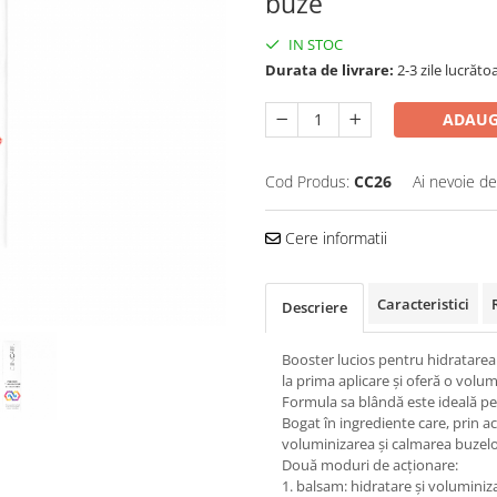
buze
IN STOC
Durata de livrare:
2-3 zile lucrăto
ADAUG
Cod Produs:
CC26
Ai nevoie de
Cere informatii
Caracteristici
Descriere
Booster lucios pentru hidratarea 
la prima aplicare și oferă o volu
Formula sa blândă este ideală pent
Bogat în ingrediente care, prin ac
voluminizarea și calmarea buzel
Două moduri de acționare:
1. balsam: hidratare și voluminiz