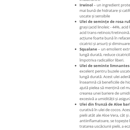
Irwinol
– un ingredient protec
mai bună de hidratare și cati
uscate și sensibile
Ulei de semințe de rosa ru
grași (acid linoleic - 44%, acid
acid trans-retinoic/tretinoină
acțiune foarte bună în refacer
cicatrici și arsuri) și diminuare
Squalane
– un emolient extre
lungă durată, reduce cicatrici
împotriva radicalilor liberi.
Ulei de seminte limnantes
excelent pentru buzele uscate,
lungă durată. Acest ulei ader
înseamnă că beneficiile de hi
ajută pielea să mențină cel m
crearea unei bariere de umidit
excesivă a umidității și asigu
Ulei din frunză de Aloe ba
curativă în ulei de cocos. Aces
pielii atât ale Aloe Vera, cât ș
antiinflamatoare, se topește l
tratarea uscăciunii pielii, a ec