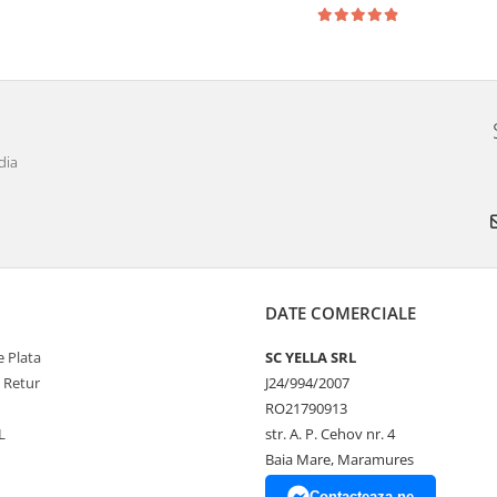
dia
DATE COMERCIALE
 Plata
SC YELLA SRL
e Retur
J24/994/2007
RO21790913
L
str. A. P. Cehov nr. 4
Baia Mare, Maramures
Contacteaza-ne