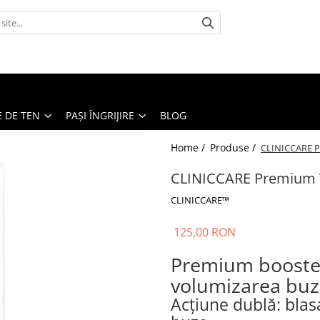
E DE TEN
PAȘI ÎNGRIJIRE
BLOG
Home /
Produse /
CLINICCARE Pr
CLINICCARE Premium T
CLINICCARE™
125,00 RON
Premium booster
volumizarea buz
Acțiune dublă: bla