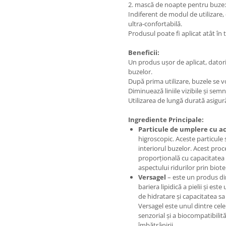
2. mască de noapte pentru buze: 
Indiferent de modul de utilizare,
ultra-confortabilă.
Produsul poate fi aplicat atât în t
Beneficii:
Un produs ușor de aplicat, dator
buzelor.
După prima utilizare, buzele se v
Diminuează liniile vizibile și semn
Utilizarea de lungă durată asigură
Ingrediente Principale:
Particule de umplere cu ac
higroscopic. Aceste particule
interiorul buzelor. Acest pro
proporțională cu capacitatea d
aspectului ridurilor prin biot
Versagel
– este un produs din
bariera lipidică a pielii și es
de hidratare și capacitatea sa
Versagel este unul dintre cele
senzorial și a biocompatibilit
îmbătrânirii.