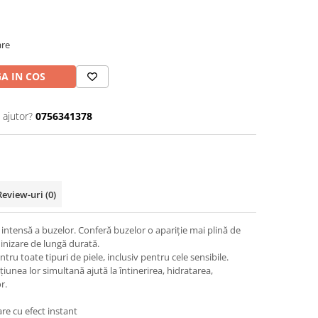
are
A IN COS
 ajutor?
0756341378
Review-uri
(0)
intensă a buzelor. Conferă buzelor o apariție mai plină de
minizare de lungă durată.
ru toate tipuri de piele, inclusiv pentru cele sensibile.
țiunea lor simultană ajută la întinerirea, hidratarea,
or.
are cu efect instant