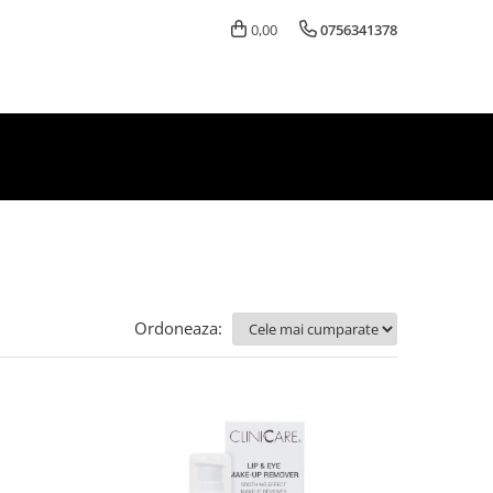
0,00
0756341378
Ordoneaza: