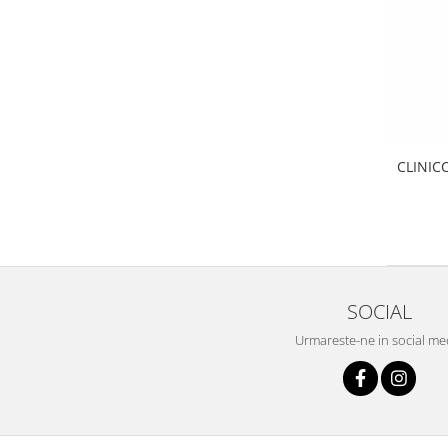
CLINICC
SOCIAL
Urmareste-ne in social me