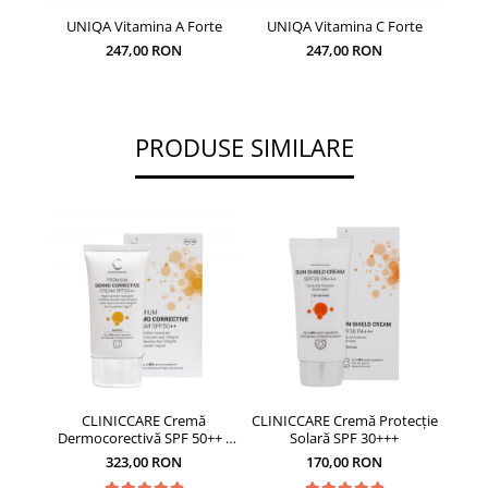
UNIQA Vitamina A Forte
UNIQA Vitamina C Forte
UN
247,00 RON
247,00 RON
PRODUSE SIMILARE
CLINICCARE Cremă
CLINICCARE Cremă Protecție
L
Dermocorectivă SPF 50++ -
Solară SPF 30+++
protec
35ml
323,00 RON
170,00 RON