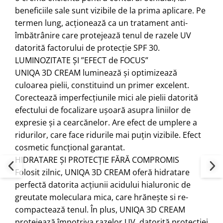
beneficiile sale sunt vizibile de la prima aplicare. Pe
termen lung, acționează ca un tratament anti-
îmbătrânire care protejează tenul de razele UV
datorită factorului de protecție SPF 30.
LUMINOZITATE ȘI ”EFECT de FOCUS”
UNIQA 3D CREAM luminează și optimizează
culoarea pielii, constituind un primer excelent.
Corectează imperfecțiunile mici ale pielii datorită
efectului de focalizare ușoară asupra liniilor de
expresie și a cearcănelor. Are efect de umplere a
ridurilor, care face ridurile mai puțin vizibile. Efect
cosmetic funcțional garantat.
HIDRATARE ȘI PROTECȚIE FĂRĂ COMPROMIS
Folosit zilnic, UNIQA 3D CREAM oferă hidratare
perfectă datorita acțiunii acidului hialuronic de
greutate moleculara mica, care hrănește si re-
compactează tenul. În plus, UNIQA 3D CREAM
protejează împotriva razelor UV, datorită protecției