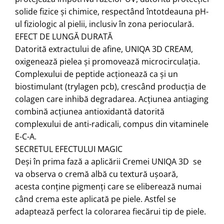
solide fizice și chimice, respectând întotdeauna pH-
ul fiziologic al pielii, inclusiv în zona perioculară.
EFECT DE LUNGĂ DURATĂ
Datorită extractului de afine, UNIQA 3D CREAM,
oxigenează pielea și promovează microcirculația.
Complexului de peptide acționează ca și un
biostimulant (trylagen pcb), crescând producția de
colagen care inhibă degradarea. Acțiunea antiaging
combină acțiunea antioxidantă datorită
complexului de anti-radicali, compus din vitaminele
E-C-A.
SECRETUL EFECTULUI MAGIC
Deși în prima fază a aplicării Cremei UNIQA 3D se
va observa o cremă albă cu textură ușoară,
acesta conține pigmenți care se eliberează numai
când crema este aplicată pe piele. Astfel se
adaptează perfect la colorarea fiecărui tip de piele.