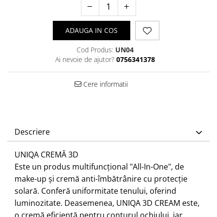
ADAUGA IN COS
Cod Produs:
UN04
Ai nevoie de ajutor?
0756341378
Cere informatii
Descriere
UNIQA CREMĂ 3D
Este un produs multifuncțional "All-In-One", de
make-up și cremă anti-îmbătrânire cu protecție
solară. Conferă uniformitate tenului, oferind
luminozitate. Deasemenea, UNIQA 3D CREAM este,
o cremă eficientă pentru conturul ochiului, iar