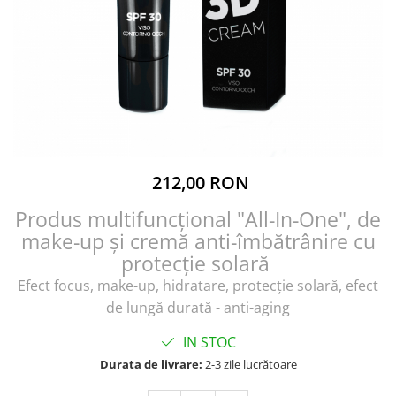
212,00 RON
Produs multifuncțional "All-In-One", de
make-up și cremă anti-îmbătrânire cu
protecție solară
Efect focus, make-up, hidratare, protecție solară, efect
de lungă durată - anti-aging
IN STOC
Durata de livrare:
2-3 zile lucrătoare