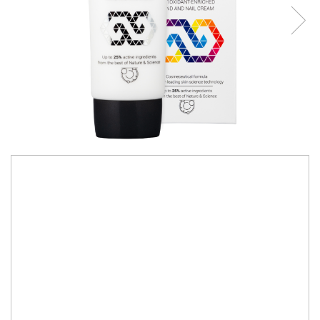
Îngrijire corporală
98,00 RON
Cremă de mâini și unghii
Premium îmbogățită cu
antioxidanți
Cu Trigliceride Caprilice, Glicerină și Niacinamide
IN STOC