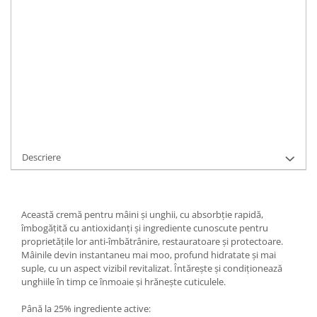
Durata de livrare:
2-3 zile lucrătoare
ADAUGA IN COS
Cod Produs:
CC33
Ai nevoie de ajutor?
0756341378
Cere informatii
Descriere
Această cremă pentru mâini și unghii, cu absorbție rapidă,
îmbogățită cu antioxidanți și ingrediente cunoscute pentru
proprietățile lor anti-îmbătrânire, restauratoare și protectoare.
Mâinile devin instantaneu mai moo, profund hidratate și mai
suple, cu un aspect vizibil revitalizat. Întărește și condiționează
unghiile în timp ce înmoaie și hrănește cuticulele.
Până la 25% ingrediente active: