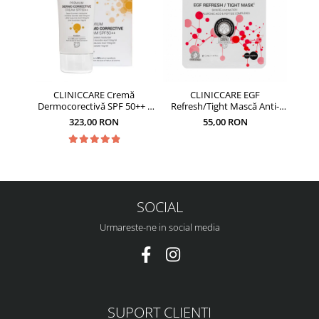
CLINICCARE Cremă
CLINICCARE EGF
CLIN
Dermocorectivă SPF 50++ -
Refresh/Tight Mască Anti-
Reve
35ml
aging
323,00 RON
55,00 RON
SOCIAL
Urmareste-ne in social media
SUPORT CLIENTI