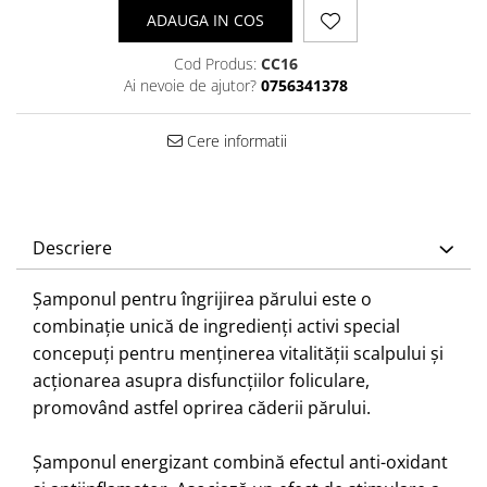
ADAUGA IN COS
Cod Produs:
CC16
Ai nevoie de ajutor?
0756341378
Cere informatii
Descriere
Șamponul pentru îngrijirea părului este o
combinație unică de ingredienți activi special
concepuți pentru menținerea vitalității scalpului și
acționarea asupra disfuncțiilor foliculare,
promovând astfel oprirea căderii părului.
Șamponul energizant combină efectul anti-oxidant