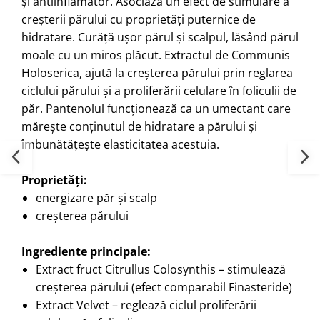
și antiinflamator. Asociază un efect de stimulare a
creșterii părului cu proprietăți puternice de
hidratare. Curăță ușor părul și scalpul, lăsând părul
moale cu un miros plăcut. Extractul de Communis
Holoserica, ajută la creșterea părului prin reglarea
ciclului părului și a proliferării celulare în foliculii de
păr. Pantenolul funcționează ca un umectant care
mărește conținutul de hidratare a părului și
îmbunătățește elasticitatea acestuia.
Proprietăți:
energizare păr și scalp
creșterea părului
Ingrediente principale:
Extract fruct Citrullus Colosynthis – stimulează
creșterea părului (efect comparabil Finasteride)
Extract Velvet – reglează ciclul proliferării