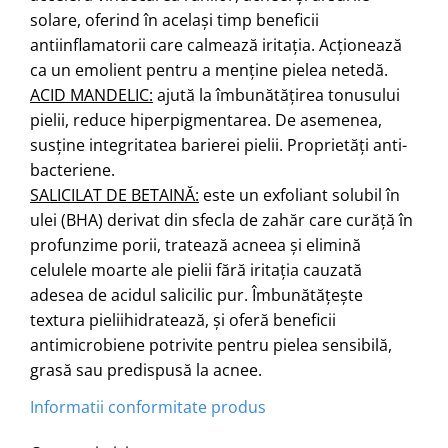
solare, oferind în același timp beneficii
antiinflamatorii care calmează iritația. Acționează
ca un emolient pentru a menține pielea netedă.
ACID MANDELIC:
ajută la îmbunătățirea tonusului
pielii, reduce hiperpigmentarea. De asemenea,
susține integritatea barierei pielii. Proprietăți anti-
bacteriene.
SALICILAT DE BETAINĂ:
este un exfoliant solubil în
ulei (BHA) derivat din sfecla de zahăr care curăță în
profunzime porii, tratează acneea și elimină
celulele moarte ale pielii fără iritația cauzată
adesea de acidul salicilic pur. Îmbunătățește
textura pieliihidratează, și oferă beneficii
antimicrobiene potrivite pentru pielea sensibilă,
grasă sau predispusă la acnee.
Informatii conformitate produs