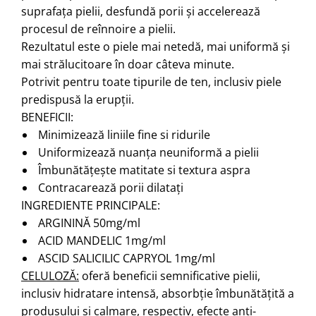
suprafața pielii, desfundă porii și accelerează
procesul de reînnoire a pielii.
Rezultatul este o piele mai netedă, mai uniformă și
mai strălucitoare în doar câteva minute.
Potrivit pentru toate tipurile de ten, inclusiv piele
predispusă la erupții.
BENEFICII:
Minimizează liniile fine si ridurile
Uniformizează nuanța neuniformă a pielii
Îmbunătățește matitate si textura aspra
Contracarează porii dilatați
INGREDIENTE PRINCIPALE:
ARGININĂ 50mg/ml
ACID MANDELIC 1mg/ml
ASCID SALICILIC CAPRYOL 1mg/ml
CELULOZĂ:
oferă beneficii semnificative pielii,
inclusiv hidratare intensă, absorbție îmbunătățită a
produsului și calmare, respectiv, efecte anti-