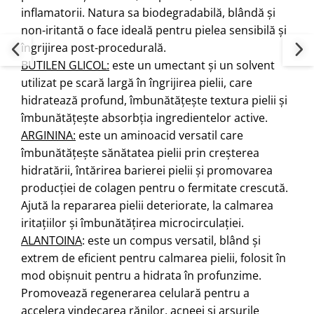
inflamatorii. Natura sa biodegradabilă, blândă și
non-iritantă o face ideală pentru pielea sensibilă și
îngrijirea post-procedurală.
BUTILEN GLICOL:
este un umectant și un solvent
utilizat pe scară largă în îngrijirea pielii, care
hidratează profund, îmbunătățește textura pielii și
îmbunătățește absorbția ingredientelor active.
ARGININA:
este un aminoacid versatil care
îmbunătățește sănătatea pielii prin creșterea
hidratării, întărirea barierei pielii și promovarea
producției de colagen pentru o fermitate crescută.
Ajută la repararea pielii deteriorate, la calmarea
iritațiilor și îmbunătățirea microcirculației.
ALANTOINA
: este un compus versatil, blând și
extrem de eficient pentru calmarea pielii, folosit în
mod obișnuit pentru a hidrata în profunzime.
Promovează regenerarea celulară pentru a
accelera vindecarea rănilor, acneei și arsurile