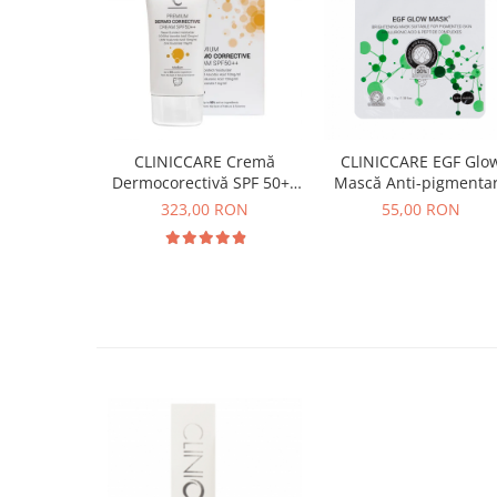
CLINICCARE Cremă
CLINICCARE EGF Glo
Dermocorectivă SPF 50++
Mască Anti-pigmenta
- 35ml
323,00 RON
55,00 RON