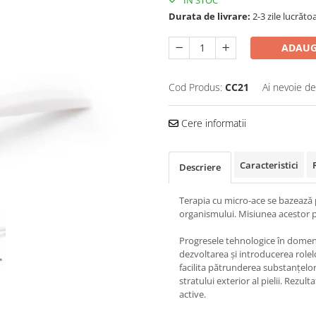
IN STOC
Durata de livrare:
2-3 zile lucrăto
ADAUG
Cod Produs:
CC21
Ai nevoie de
Cere informatii
Caracteristici
Descriere
Terapia cu micro-ace se bazează
organismului. Misiunea acestor p
Progresele tehnologice în domeniu
dezvoltarea și introducerea rolel
facilita pătrunderea substanțelor
stratului exterior al pielii. Rezu
active.