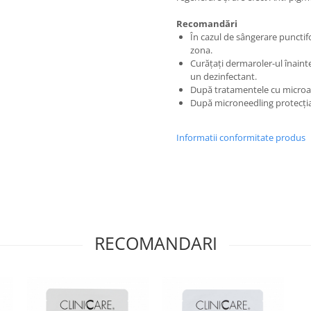
Recomandări
În cazul de sângerare punctifor
zona.
Curățați dermaroler-ul înainte
un dezinfectant.
După tratamentele cu microac
După microneedling protecția s
Informatii conformitate produs
RECOMANDARI