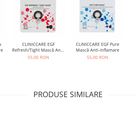
w
CLINICCARE EGF
CLINICCARE EGF Pure
re
Refresh/Tight Mască Anti-
Mască Anti-inflamare
aging
55,00 RON
55,00 RON
PRODUSE SIMILARE