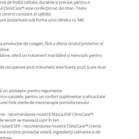
e de înaltă calitate, durabile și precise, pentru o
ul ClinicCare™ este confecționat din titan. Toate
ontrol constant al calității.
unt prezentate sub forma unui cilindru cu 540
ea producției de colagen, fără a afecta stratul protector al
ative.
lative, oferă un tratament mai blând și neinvaziv pentru
de recuperare post-tratament este foarte scurt și are doar
ică un antiseptic pentru tegumente
micro-canalele, pentru un confort suplimentar și eficacitate
ei fiole sterlie de mezoterapie potrivite tenului
 min - recomandarea noastră Masca EGF ClinicCare™
 de serum se masează ușor în ten.
ie solară SPF - recomandarea noastră ClinicCare™ Cremă
e conține, protecție solară, ingredienți calmante și de
entare.