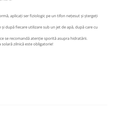
mă, aplicați ser fiziologic pe un tifon nețesut și ștergeți
 și după fiecare utilizare sub un jet de apă, după care cu
e se recomandă atenție sporită asupra hidratării.
olară zilnică este obligatorie!