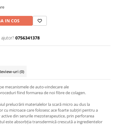
are
A IN COS
 ajutor?
0756341378
Review-uri
(0)
 pe mecanismele de auto-vindecare ale
roceduri fiind formarea de noi fibre de colagen.
l prelucrării materialelor la scară micro au dus la
or cu microace care folosesc ace foarte subțiri pentru a
 active din serurile mezoterapeutice, prin perforarea
ltatul este absorbția transdermică crescută a ingredientelor