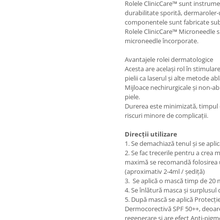
Rolele ClinicCare™ sunt instrument
durabilitate sporită, dermaroler-
componentele sunt fabricate sub c
Rolele ClinicCare™ Microneedle s
microneedle încorporate.
Avantajele rolei dermatologice
Acesta are același rol în stimular
pielii ca laserul și alte metode abl
Mijloace nechirurgicale și non-ab
piele.
Durerea este minimizată, timpul 
riscuri minore de complicații.
Direcții utilizare
1. Se demachiază tenul și se apl
2. Se fac trecerile pentru a crea 
maximă se recomandă folosirea un
(aproximativ 2-4ml / șediță)
3. Se aplică o mască timp de 20
4. Se înlătură masca și surplusul
5. După mască se aplică Protecț
Dermocorectivă SPF 50++, deoarec
regenerare și are efect Anti-pigm