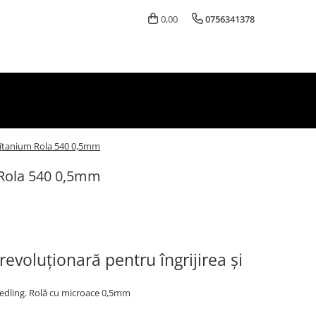
0,00
0756341378
itanium Rola 540 0,5mm
Rola 540 0,5mm
revoluționară pentru îngrijirea și
eedling. Rolă cu microace 0,5mm