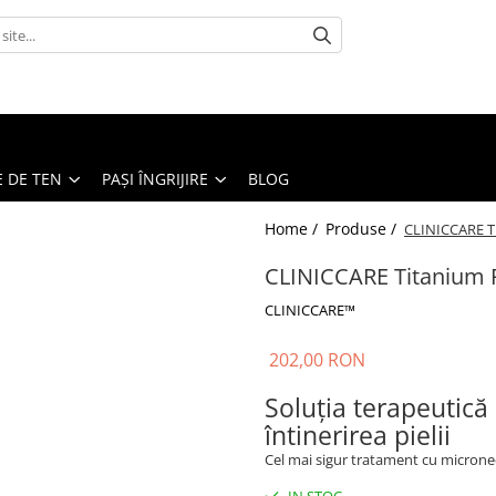
E DE TEN
PAȘI ÎNGRIJIRE
BLOG
Home /
Produse /
CLINICCARE T
CLINICCARE Titanium 
CLINICCARE™
202,00 RON
Soluția terapeutică 
întinerirea pielii
Cel mai sigur tratament cu micron