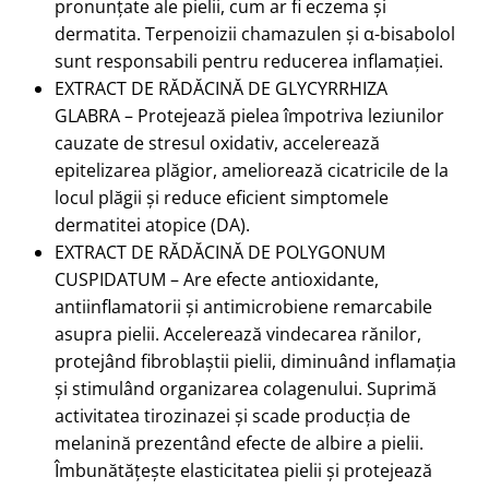
pronunțate ale pielii, cum ar fi eczema și
dermatita. Terpenoizii chamazulen și α-bisabolol
sunt responsabili pentru reducerea inflamației.
EXTRACT DE RĂDĂCINĂ DE GLYCYRRHIZA
GLABRA – Protejează pielea împotriva leziunilor
cauzate de stresul oxidativ, accelerează
epitelizarea plăgior, ameliorează cicatricile de la
locul plăgii și reduce eficient simptomele
dermatitei atopice (DA).
EXTRACT DE RĂDĂCINĂ DE POLYGONUM
CUSPIDATUM – Are efecte antioxidante,
antiinflamatorii și antimicrobiene remarcabile
asupra pielii. Accelerează vindecarea rănilor,
protejând fibroblaștii pielii, diminuând inflamația
și stimulând organizarea colagenului. Suprimă
activitatea tirozinazei și scade producția de
melanină prezentând efecte de albire a pielii.
Îmbunătățește elasticitatea pielii și protejează