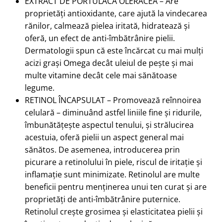
EXTRACT DE PORTULACA OLERACEA – Are
proprietăți antioxidante, care ajută la vindecarea
rănilor, calmează pielea iritată, hidratează și
oferă, un efect de anti-îmbătrânire pielii.
Dermatologii spun că este încărcat cu mai mulți
acizi grași Omega decât uleiul de pește și mai
multe vitamine decât cele mai sănătoase
legume.
RETINOL ÎNCAPSULAT – Promovează reînnoirea
celulară – diminuând astfel liniile fine și ridurile,
îmbunătățește aspectul tenului, și strălucirea
acestuia, oferă pielii un aspect general mai
sănătos. De asemenea, introducerea prin
picurare a retinolului în piele, riscul de iritație și
inflamație sunt minimizate. Retinolul are multe
beneficii pentru menținerea unui ten curat și are
proprietăți de anti-îmbătrânire puternice.
Retinolul crește grosimea și elasticitatea pielii și