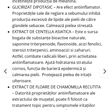
încetinește producția de melanină.
GLICIRIZAT DIPOTASIC – Are efect antiinflamator.
Proprietățile sale de reglare a sebumului inhibă
producția excesivă de lipide ale pielii de către
glandele sebacee. Calmează pielea stresată.
EXTRACT DE CENTELLA ASIATICA – Este o sursa
bogata de substanțe bioactive naturale,
saponine triterpenoide, flavonoide, acizi fenolici,
steroizi triterpenici, aminoacizi si zaharuri.
Astfel, combate radicalii liberi, prin activitatea
antiinflamatoare. Ajută hidratarea stratului
cornos, funcția de barieră epidermică și
calmarea pielii. Protejează pielea de iritații
ulterioare.
EXTRACT DE FLOARE DE CHAMOMILLA RECUTITA
– Datorită proprietăților antiinflamatoare ale
extractului de mușețel, poate fi folosit ca
tratament topic pentru simptomele iritațiilor